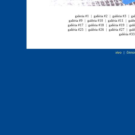
galeria #1
|
galéria #2
|
galéria #3
|
ga
galéria #9
|
galéria #10
|
galéria #11
|
galé
galéria #17
|
galéria #18
|
galéria #19
|
galé
galéria #25
|
galéria #26
|
galéria #27
|
galé
galéria #33
xivo
|
činno